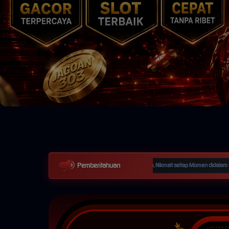
Pemberitahuan
Bermain dengan Sabar Jangan Terburu-buru, Nikmati setiap Momen didalam Game
B