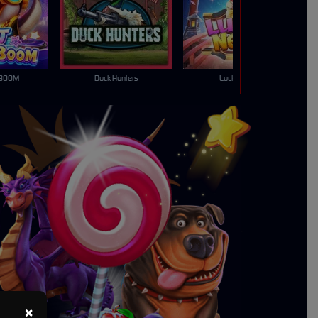
 BOOM
Duck Hunters
Lucky Neko
×