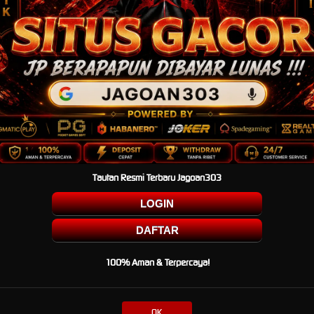
Tautan Resmi Terbaru Jagoan303
LOGIN
DAFTAR
100% Aman & Terpercaya!
OK