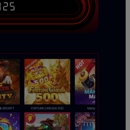
725
 & BOUNTY
FORTUNE GARUDA 500
Mahjong Magic