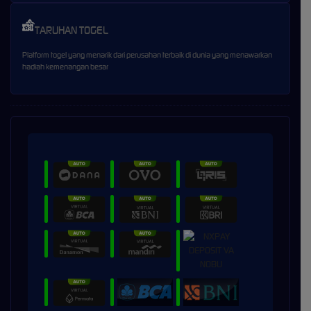
TARUHAN TOGEL
Platform togel yang menarik dari perusahan terbaik di dunia yang menawarkan
hadiah kemenangan besar