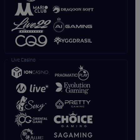
Live Casino