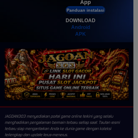
App
IDR
2,068,500.00
Gates of Olympus Super
Panduan instalasi
Scatter
DOWNLOAD
asam****s
Android
IDR
1,985,200.00
APK
Gates of Olympus Super
Scatter
JAGOAN303 menyediakan portal game online terkini yang selalu
menghadirkan pengalaman bermain terbaru setiap saat. Tautan resmi
terbaru siap mengantarkan Anda ke dunia game dengan koleksi
terlengkap dan update terus-menerus.